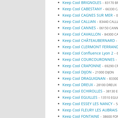
Keep Cool BRIGNOLES
-
83170 B
Keep Cool CABESTANY
-
66330 
Keep Cool CAGNES SUR MER
-
0
Keep Cool CALLIAN
-
83440 CALL
Keep Cool CANNES
-
06150 CAN
Keep Cool CAVAILLON
-
84300 C
Keep Cool CHÂTEAUBERNARD
Keep Cool CLERMONT FERRAN
Keep Cool Confluence Lyon 2
-
Keep Cool COURCOURONNES
-
Keep Cool CRAPONNE
-
69290 C
Keep Cool DIJON
-
21000 DIJON
Keep Cool DRAGUIGNAN
-
8330
Keep Cool DREUX
-
28100 DREUX
Keep Cool ECHIROLLES
-
38130 
Keep Cool EGUILLES
-
13510 EGU
Keep Cool ESSEY LES NANCY
-
5
Keep Cool FLEURY LES AUBRAIS
Keep Cool FONTAINE
-
38600 FO