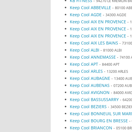
KB FITNESS
-
94270 LE KREMLIN BI
Keep Cool ABBEVILLE
-
80100 AB
Keep Cool AGDE
-
34300 AGDE
Keep Cool AIX EN PROVENCE
-
1
Keep Cool AIX EN PROVENCE
-
1
Keep Cool AIX EN PROVENCE
-
1
Keep Cool AIX LES BAINS
-
73100
Keep Cool ALBI
-
81000 ALBI
Keep Cool ANNEMASSE
-
74100
Keep Cool APT
-
84400 APT
Keep Cool ARLES
-
13200 ARLES
Keep Cool AUBAGNE
-
13400 AU
Keep Cool AUBENAS
-
07200 AU
Keep Cool AVIGNON
-
84000 AV
Keep Cool BASSUSSARRY
-
6420
Keep Cool BEZIERS
-
34500 BEZIE
Keep Cool BONNEUIL SUR MAR
Keep Cool BOURG EN BRESSE
-
Keep Cool BRIANCON
-
05100 B