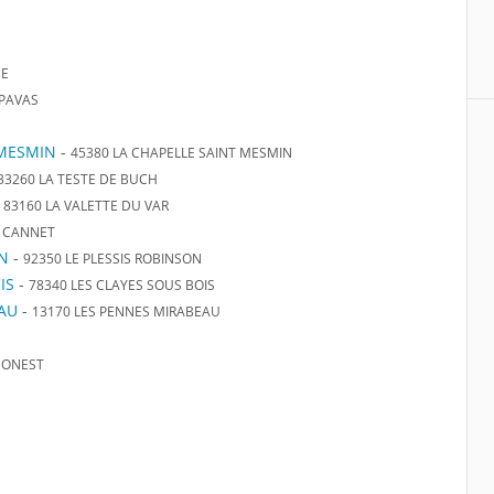
SE
IPAVAS
 MESMIN
-
45380 LA CHAPELLE SAINT MESMIN
33260 LA TESTE DE BUCH
-
83160 LA VALETTE DU VAR
E CANNET
ON
-
92350 LE PLESSIS ROBINSON
IS
-
78340 LES CLAYES SOUS BOIS
EAU
-
13170 LES PENNES MIRABEAU
MONEST