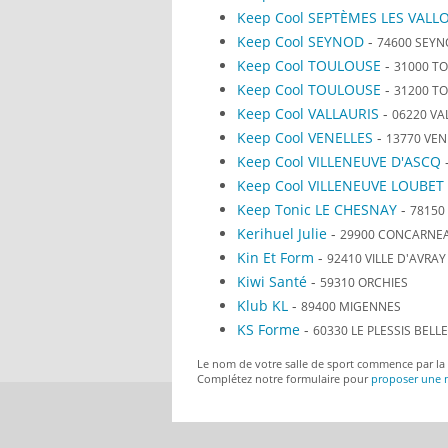
Keep Cool SEPTÈMES LES VALL
Keep Cool SEYNOD
-
74600 SEY
Keep Cool TOULOUSE
-
31000 T
Keep Cool TOULOUSE
-
31200 T
Keep Cool VALLAURIS
-
06220 VA
Keep Cool VENELLES
-
13770 VEN
Keep Cool VILLENEUVE D'ASCQ
Keep Cool VILLENEUVE LOUBET
Keep Tonic LE CHESNAY
-
78150
Kerihuel Julie
-
29900 CONCARNE
Kin Et Form
-
92410 VILLE D'AVRAY
Kiwi Santé
-
59310 ORCHIES
Klub KL
-
89400 MIGENNES
KS Forme
-
60330 LE PLESSIS BELLE
Le nom de votre salle de sport commence par la l
Complétez notre formulaire pour
proposer une n