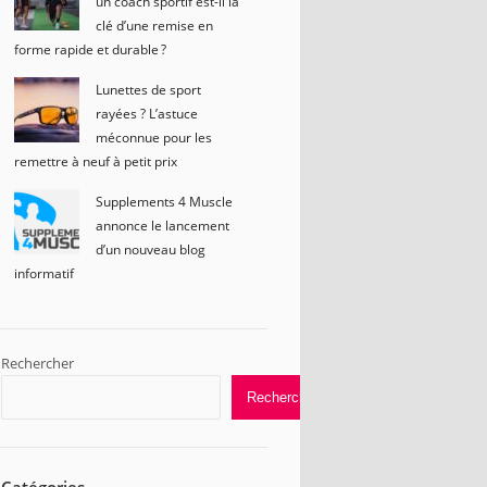
un coach sportif est-il la
clé d’une remise en
forme rapide et durable ?
Lunettes de sport
rayées ? L’astuce
méconnue pour les
remettre à neuf à petit prix
Supplements 4 Muscle
annonce le lancement
d’un nouveau blog
informatif
Rechercher
Rechercher
Catégories