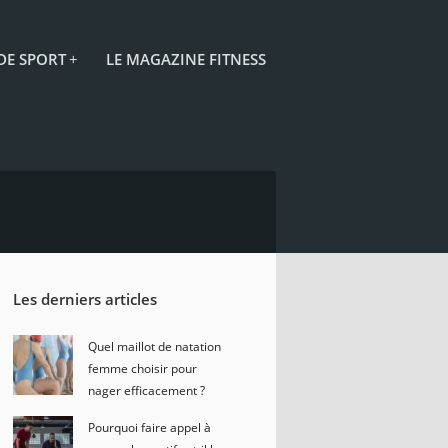
 DE SPORT
+
LE MAGAZINE FITNESS
Les derniers articles
Quel maillot de natation
femme choisir pour
nager efficacement ?
Pourquoi faire appel à