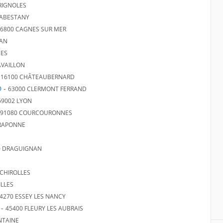
RIGNOLES
CABESTANY
6800 CAGNES SUR MER
IAN
NES
AVAILLON
-
16100 CHÂTEAUBERNARD
D
-
63000 CLERMONT FERRAND
69002 LYON
91080 COURCOURONNES
RAPONNE
0 DRAGUIGNAN
ECHIROLLES
ILLES
4270 ESSEY LES NANCY
-
45400 FLEURY LES AUBRAIS
NTAINE