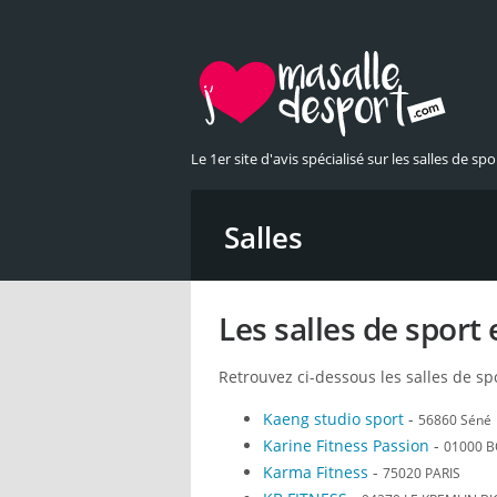
Le 1er site d'avis spécialisé sur les salles de spor
Salles
Les salles de sport 
Retrouvez ci-dessous les salles de sp
Kaeng studio sport
-
56860 Séné
Karine Fitness Passion
-
01000 
Karma Fitness
-
75020 PARIS