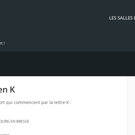
LES SALLES
t !
en K
ort qui commencent par la lettre K :
BOURG EN BRESSE