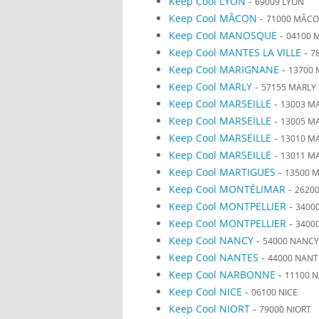
Keep Cool LYON
-
69009 LYON
Keep Cool MÂCON
-
71000 MÂC
Keep Cool MANOSQUE
-
04100 
Keep Cool MANTES LA VILLE
-
7
Keep Cool MARIGNANE
-
13700
Keep Cool MARLY
-
57155 MARLY
Keep Cool MARSEILLE
-
13003 MA
Keep Cool MARSEILLE
-
13005 MA
Keep Cool MARSEILLE
-
13010 MA
Keep Cool MARSEILLE
-
13011 MA
Keep Cool MARTIGUES
-
13500 
Keep Cool MONTÉLIMAR
-
2620
Keep Cool MONTPELLIER
-
3400
Keep Cool MONTPELLIER
-
3400
Keep Cool NANCY
-
54000 NANCY
Keep Cool NANTES
-
44000 NANT
Keep Cool NARBONNE
-
11100 
Keep Cool NICE
-
06100 NICE
Keep Cool NIORT
-
79000 NIORT