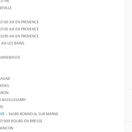
CETRE
BEVILLE
3100 AIX EN PROVENCE
3100 AIX EN PROVENCE
3290 AIX EN PROVENCE
 AIX LES BAINS
 ANNEMASSE
BAGNE
BENAS
IGNON
0 BASSUSSARRY
RS
NE
-
94380 BONNEUIL SUR MARNE
01000 BOURG EN BRESSE
RIANCON