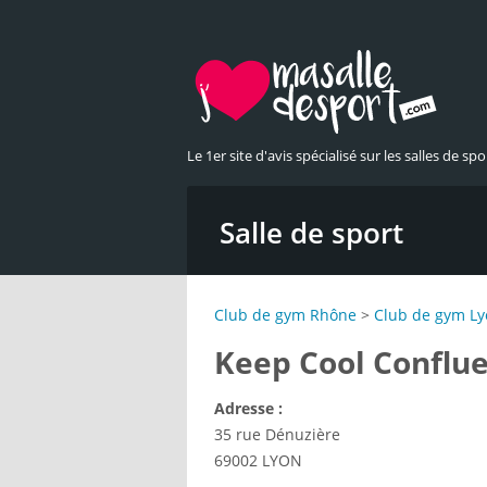
Le 1er site d'avis spécialisé sur les salles de spor
Salle de sport
Club de gym Rhône
>
Club de gym L
Keep Cool Conflu
Adresse :
35 rue Dénuzière
69002
LYON