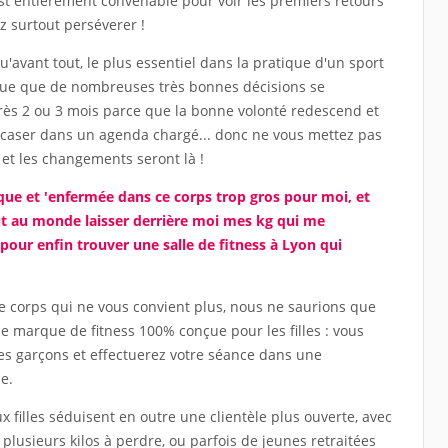
t entièrement convenable pour voir les premiers retours
z surtout perséverer !
avant tout, le plus essentiel dans la pratique d'un sport
lique que de nombreuses très bonnes décisions se
rès 2 ou 3 mois parce que la bonne volonté redescend et
 à caser dans un agenda chargé... donc ne vous mettez pas
 et les changements seront là !
ique et 'enfermée dans ce corps trop gros pour moi, et
ut au monde laisser derrière moi mes kg qui me
e pour enfin trouver une salle de fitness à Lyon qui
e corps qui ne vous convient plus, nous ne saurions que
 marque de fitness 100% conçue pour les filles : vous
es garçons et effectuerez votre séance dans une
e.
x filles séduisent en outre une clientèle plus ouverte, avec
sieurs kilos à perdre, ou parfois de jeunes retraitées