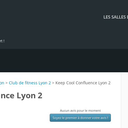
LES SALLES
t !
yon
>
Club de fitness Lyon 2
> Keep Cool Confluence Lyon 2
ence Lyon 2
Aucun avis pour le moment
Soyez le premier à donner votre avis !