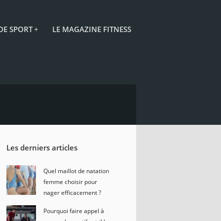
 DE SPORT
+
LE MAGAZINE FITNESS
Les derniers articles
Quel maillot de natation
femme choisir pour
nager efficacement ?
Pourquoi faire appel à