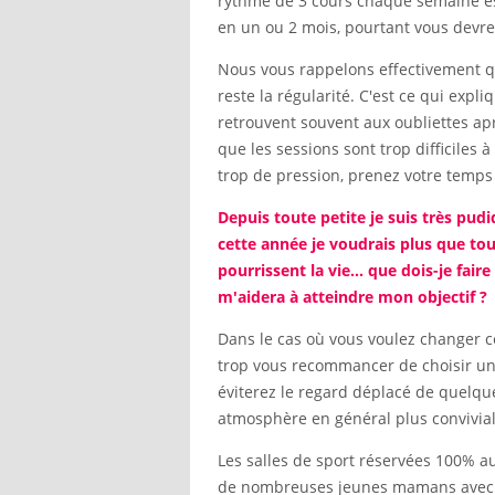
rythme de 3 cours chaque semaine es
en un ou 2 mois, pourtant vous devre
Nous vous rappelons effectivement qu'
reste la régularité. C'est ce qui exp
retrouvent souvent aux oubliettes ap
que les sessions sont trop difficiles
trop de pression, prenez votre temps
Depuis toute petite je suis très pud
cette année je voudrais plus que to
pourrissent la vie... que dois-je fair
m'aidera à atteindre mon objectif ?
Dans le cas où vous voulez changer c
trop vous recommancer de choisir une
éviterez le regard déplacé de quelqu
atmosphère en général plus convivial
Les salles de sport réservées 100% au
de nombreuses jeunes mamans avec plu