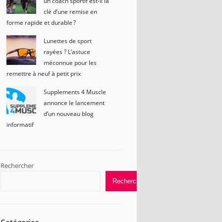
un coach sportif est-il la
clé d’une remise en
forme rapide et durable ?
Lunettes de sport
rayées ? L’astuce
méconnue pour les
remettre à neuf à petit prix
Supplements 4 Muscle
annonce le lancement
d’un nouveau blog
informatif
Rechercher
Rechercher
Catégories