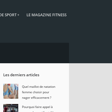
 DE SPORT
+
LE MAGAZINE FITNESS
Les derniers articles
Quel maillot de natation
femme choisir pour
nager efficacement ?
Pourquoi faire appel à