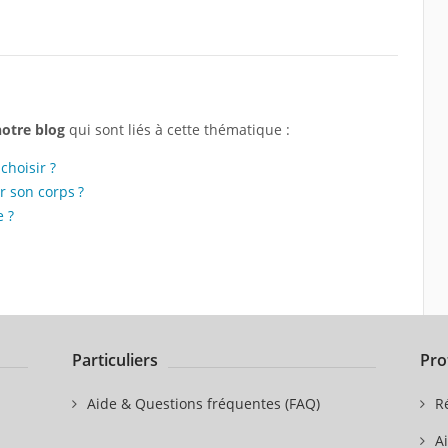
notre blog
qui sont liés à cette thématique :
choisir ?
 son corps ?
 ?
Particuliers
Pro
Aide & Questions fréquentes (FAQ)
R
A