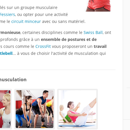
blés sur un groupe musculaire
Fessiers
, ou opter pour une activité
mme le
circuit minceur
avec ou sans matériel.
armonieuse
, certaines disciplines comme le
Swiss Ball
, ont
s profonds grâce à un
ensemble de postures et de
es cours comme le
CrossFit
vous proposeront un
travail
tlebell
... à vous de choisir l'activité de musculation qui
 musculation