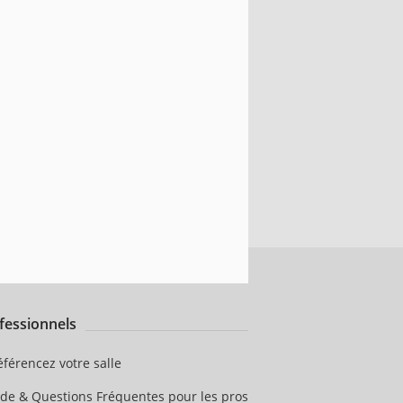
fessionnels
éférencez votre salle
ide & Questions Fréquentes pour les pros