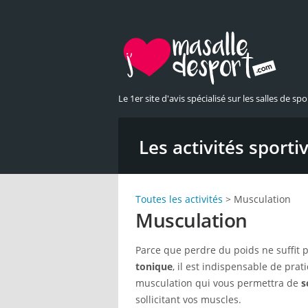
Le 1er site d'avis spécialisé sur les salles de spor
Les activités sport
Toutes les activités
> Musculation
Musculation
Parce que perdre du poids ne suffit
tonique
, il est indispensable de pra
musculation qui vous permettra de
s
sollicitant vos muscles.