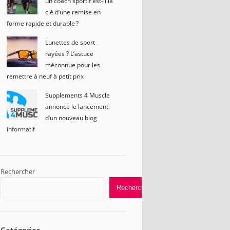
un coach sportif est-il la
clé d’une remise en
forme rapide et durable ?
Lunettes de sport
rayées ? L’astuce
méconnue pour les
remettre à neuf à petit prix
Supplements 4 Muscle
annonce le lancement
d’un nouveau blog
informatif
Rechercher
Rechercher
Catégories