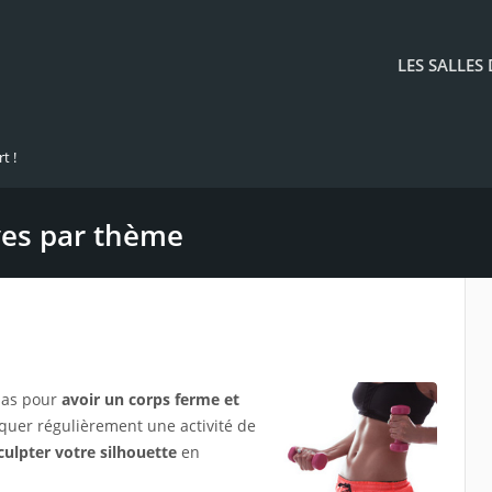
LES SALLES
t !
ives par thème
 pas pour
avoir un corps ferme et
tiquer régulièrement une activité de
culpter votre silhouette
en