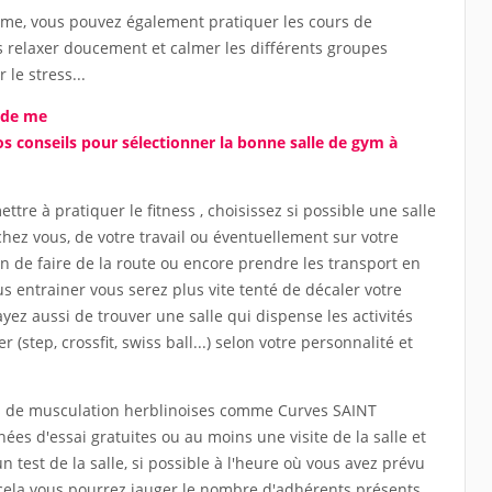
calme, vous pouvez également pratiquer les cours de
 relaxer doucement et calmer les différents groupes
le stress...
n de me
vos conseils pour sélectionner la bonne salle de gym à
tre à pratiquer le fitness , choisissez si possible une salle
hez vous, de votre travail ou éventuellement sur votre
oin de faire de la route ou encore prendre les transport en
entrainer vous serez plus vite tenté de décaler votre
yez aussi de trouver une salle qui dispense les activités
(step, crossfit, swiss ball...) selon votre personnalité et
les de musculation herblinoises comme Curves SAINT
es d'essai gratuites ou au moins une visite de la salle et
n test de la salle, si possible à l'heure où vous avez prévu
cela vous pourrez jauger le nombre d'adhérents présents