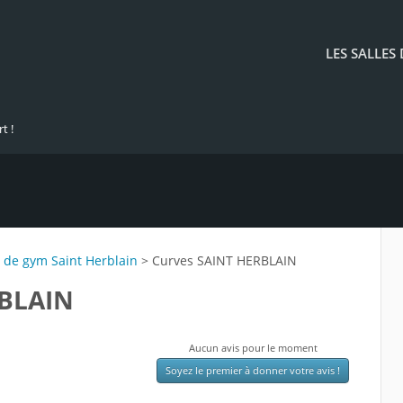
LES SALLES
t !
e de gym Saint Herblain
> Curves SAINT HERBLAIN
RBLAIN
Aucun avis pour le moment
Soyez le premier à donner votre avis !