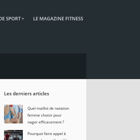
 DE SPORT
+
LE MAGAZINE FITNESS
Les derniers articles
Quel maillot de natation
femme choisir pour
nager efficacement ?
Pourquoi faire appel à