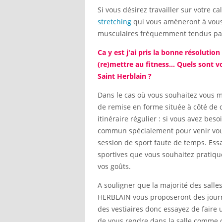
Si vous désirez travailler sur votre 
stretching
qui vous amèneront à vous
musculaires fréquemment tendus par 
Ca y est j'ai pris la bonne résolutio
(re)mettre au fitness... Quels sont 
Saint Herblain ?
Dans le cas où vous souhaitez vous met
de remise en forme située à côté de c
itinéraire régulier : si vous avez bes
commun spécialement pour venir vous 
session de sport faute de temps. Essa
sportives que vous souhaitez pratiquer 
vos goûts.
A souligner que la majorité des sal
HERBLAIN vous proposeront des journé
des vestiaires donc essayez de faire u
de vous rendre dans la salle comme 