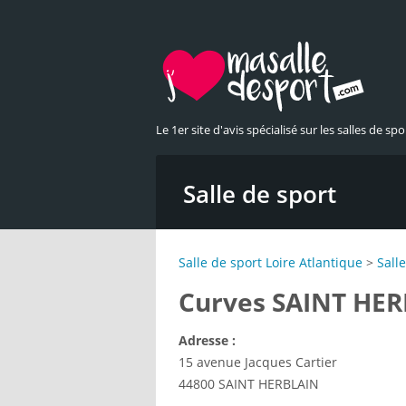
Le 1er site d'avis spécialisé sur les salles de spor
Salle de sport
Salle de sport Loire Atlantique
>
Sall
Curves SAINT HE
Adresse :
15 avenue Jacques Cartier
44800
SAINT HERBLAIN