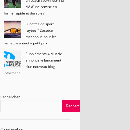
un coach sportif est-il la
clé d’une remise en
forme rapide et durable ?
Lunettes de sport
rayées ? L’astuce
méconnue pour les
remettre à neuf à petit prix
Supplements 4 Muscle
annonce le lancement
d’un nouveau blog
informatif
Rechercher
Rechercher
Catégories