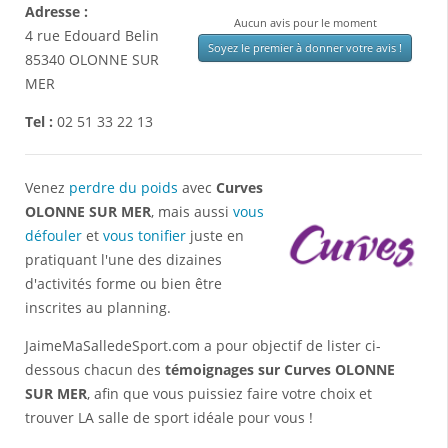
Adresse :
Aucun avis pour le moment
4 rue Edouard Belin
Soyez le premier à donner votre avis !
85340
OLONNE SUR
MER
Tel :
02 51 33 22 13
Venez
perdre du poids
avec
Curves
OLONNE SUR MER
, mais aussi
vous
défouler
et
vous tonifier
juste en
pratiquant l'une des dizaines
d'activités forme ou bien être
inscrites au planning.
JaimeMaSalledeSport.com a pour objectif de lister ci-
dessous chacun des
témoignages sur Curves OLONNE
SUR MER
, afin que vous puissiez faire votre choix et
trouver LA salle de sport idéale pour vous !