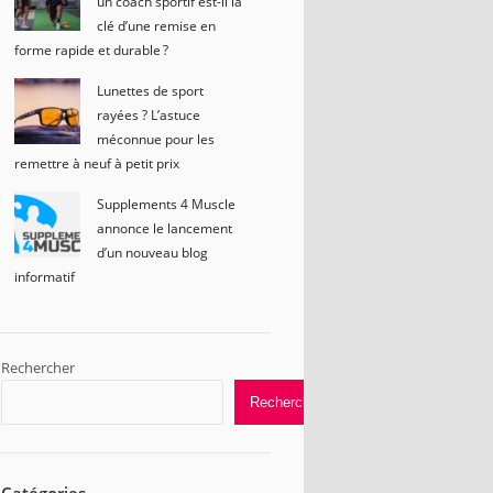
un coach sportif est-il la
clé d’une remise en
forme rapide et durable ?
Lunettes de sport
rayées ? L’astuce
méconnue pour les
remettre à neuf à petit prix
Supplements 4 Muscle
annonce le lancement
d’un nouveau blog
informatif
Rechercher
Rechercher
Catégories