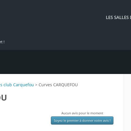
LES SALLES
t !
ss club Carquefou
> Curves CARQUEFOU
OU
Aucun avis pour le moment
Soyez le premier à donner votre avis !