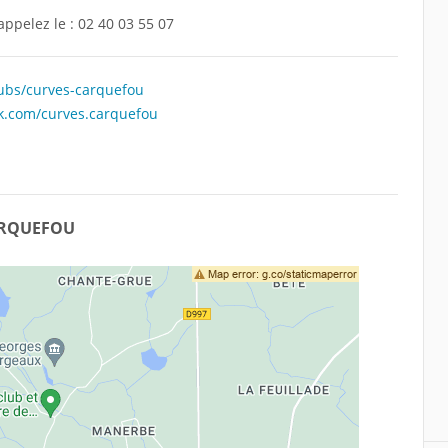
appelez le :
02 40 03 55 07
lubs/curves-carquefou
k.com/curves.carquefou
CARQUEFOU