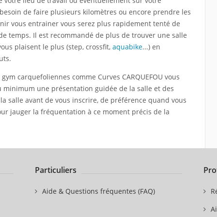
e votre lieu de travail ou éventuellement sur votre
z besoin de faire plusieurs kilomètres ou encore prendre les
ir vous entrainer vous serez plus rapidement tenté de
 de temps. Il est recommandé de plus de trouver une salle
ous plaisent le plus (step, crossfit,
aquabike
...) en
uts.
de gym carquefoliennes comme Curves CARQUEFOU vous
u minimum une présentation guidée de la salle et des
r la salle avant de vous inscrire, de préférence quand vous
our jauger la fréquentation à ce moment précis de la
Particuliers
Pro
Aide & Questions fréquentes (FAQ)
R
A