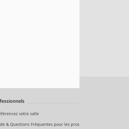
fessionnels
éférencez votre salle
ide & Questions Fréquentes pour les pros