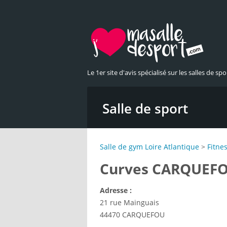
Le 1er site d'avis spécialisé sur les salles de spor
Salle de sport
Salle de gym Loire Atlantique
>
Fitne
Curves CARQUEF
Adresse :
21 rue Mainguais
44470
CARQUEFOU