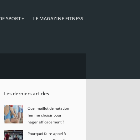
 DE SPORT
+
LE MAGAZINE FITNESS
Les derniers articles
Quel maillot de natation
femme choisir pour
nager efficacement ?
Pourquoi faire appel à