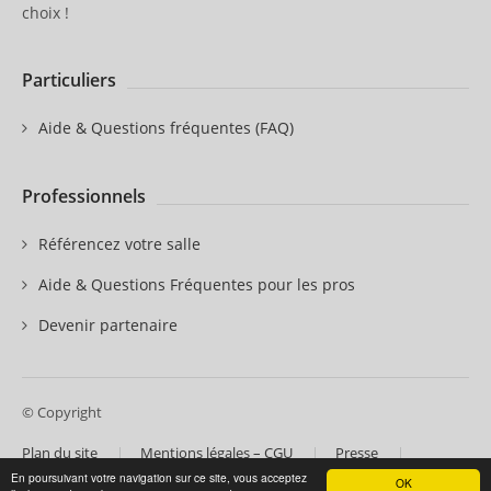
choix !
Particuliers
Aide & Questions fréquentes (FAQ)
Professionnels
Référencez votre salle
Aide & Questions Fréquentes pour les pros
Devenir partenaire
© Copyright
Plan du site
Mentions légales – CGU
Presse
Contactez-nous
Nos partenaires
En poursuivant votre navigation sur ce site, vous acceptez
OK