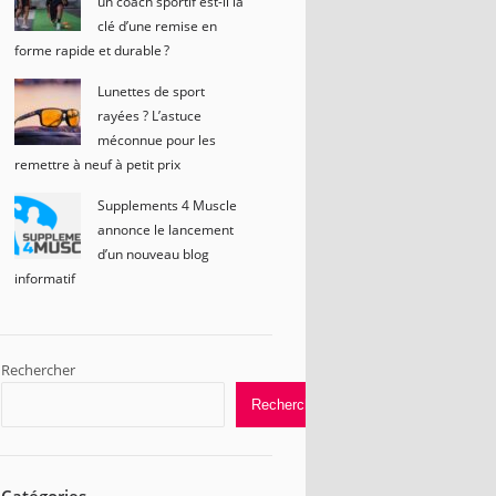
un coach sportif est-il la
clé d’une remise en
forme rapide et durable ?
Lunettes de sport
rayées ? L’astuce
méconnue pour les
remettre à neuf à petit prix
Supplements 4 Muscle
annonce le lancement
d’un nouveau blog
informatif
Rechercher
Rechercher
Catégories