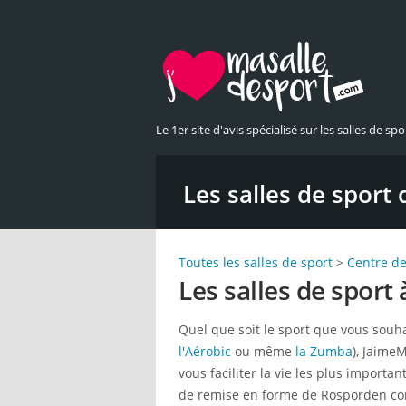
Le 1er site d'avis spécialisé sur les salles de spor
Les salles de sport 
Toutes les salles de sport
>
Centre de
Les salles de sport
Quel que soit le sport que vous souha
l'Aérobic
ou même
la Zumba
), Jaime
vous faciliter la vie les plus importa
de remise en forme de Rosporden com