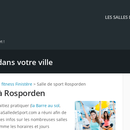
LES SALLES
t !
dans votre ville
 fitness Finistère
> Salle de sport Rosporden
 à Rosporden
itiez pratiquer (
la Barre au sol
,
MaSalledeSport.com a réuni afin de
ntes infos sur les nombreuses salles
me les horaires et jours