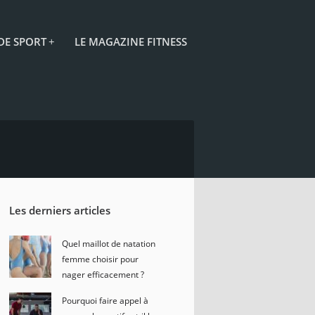
 DE SPORT
+
LE MAGAZINE FITNESS
Les derniers articles
Quel maillot de natation
femme choisir pour
nager efficacement ?
Pourquoi faire appel à