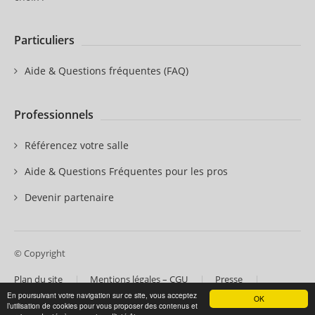
Particuliers
Aide & Questions fréquentes (FAQ)
Professionnels
Référencez votre salle
Aide & Questions Fréquentes pour les pros
Devenir partenaire
© Copyright
Plan du site
Mentions légales – CGU
Presse
Contactez-nous
Nos partenaires
En poursuivant votre navigation sur ce site, vous acceptez
OK
l’utilisation de cookies pour vous proposer des contenus et