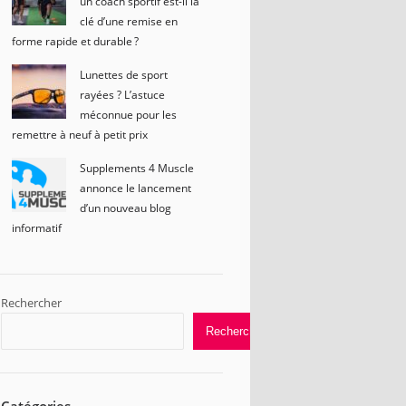
un coach sportif est-il la
clé d’une remise en
forme rapide et durable ?
Lunettes de sport
rayées ? L’astuce
méconnue pour les
remettre à neuf à petit prix
Supplements 4 Muscle
annonce le lancement
d’un nouveau blog
informatif
Rechercher
Rechercher
Catégories