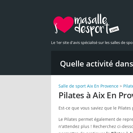
Le 1er site d'avis spécialisé sur les salles de spor
Quelle activité dans 
Salle de sport Aix En Provence
>
Pilat
Pilates à Aix En Pr
Est-ce que vous saviez que le Pilates 
Le Pilates permet également de reprend
n'attendez plus ! Recherchez ci-desso