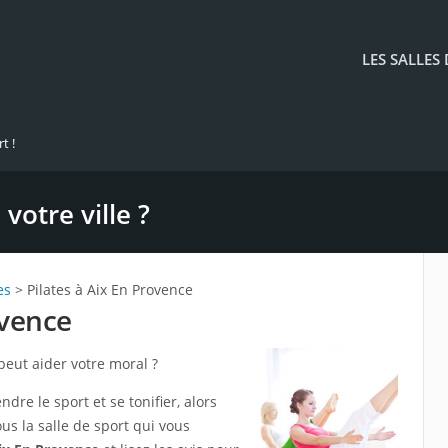
LES SALLES
t !
votre ville ?
es
> Pilates à Aix En Provence
ovence
peut aider votre moral ?
re le sport et se tonifier, alors
us la salle de sport qui vous