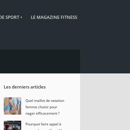
 DE SPORT
+
LE MAGAZINE FITNESS
Les derniers articles
Quel maillot de natation
femme choisir pour
nager efficacement ?
Pourquoi faire appel à