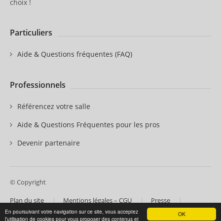
choix !
Particuliers
Aide & Questions fréquentes (FAQ)
Professionnels
Référencez votre salle
Aide & Questions Fréquentes pour les pros
Devenir partenaire
© Copyright
Plan du site
Mentions légales – CGU
Presse
Contactez-nous
Nos partenaires
En poursuivant votre navigation sur ce site, vous acceptez
OK
l’utilisation de cookies pour vous proposer des contenus et