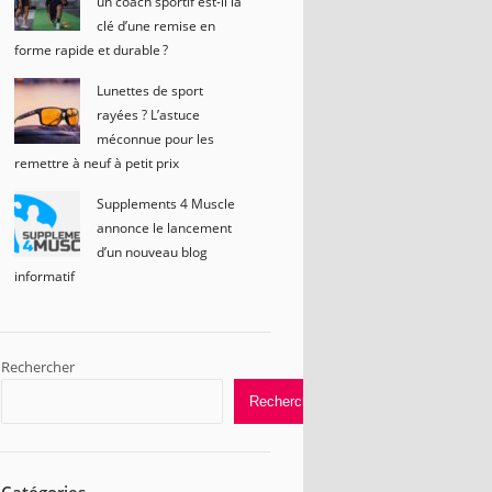
un coach sportif est-il la
clé d’une remise en
forme rapide et durable ?
Lunettes de sport
rayées ? L’astuce
méconnue pour les
remettre à neuf à petit prix
Supplements 4 Muscle
annonce le lancement
d’un nouveau blog
informatif
Rechercher
Rechercher
Catégories