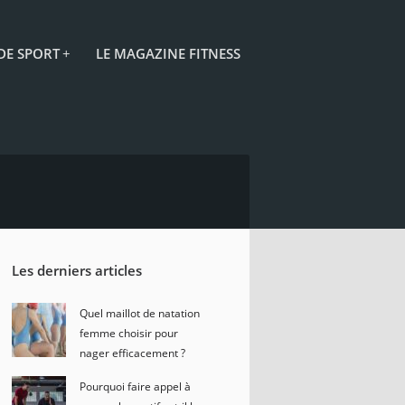
 DE SPORT
+
LE MAGAZINE FITNESS
Les derniers articles
Quel maillot de natation
femme choisir pour
nager efficacement ?
Pourquoi faire appel à