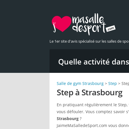
Le 1er site d'avis spécialisé sur les salles de spor
Quelle activité dans 
Salle de gym Strasbourg
>
Step
> Ste
Step à Strasbourg
En pratiquant régulièrement le Step, 
vous défouler. Vous comptez savoir s'
Strasbourg
?
JaimeMaSalledeSport.com vous donne l