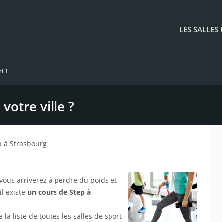
LES SALLES
t !
votre ville ?
p à Strasbourg
vous arriverez à perdre du poids et
il existe
un cours de Step à
a liste de toutes les salles de sport