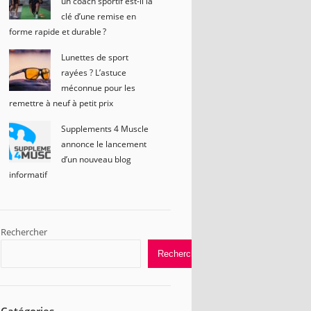
un coach sportif est-il la
clé d’une remise en
forme rapide et durable ?
Lunettes de sport
rayées ? L’astuce
méconnue pour les
remettre à neuf à petit prix
Supplements 4 Muscle
annonce le lancement
d’un nouveau blog
informatif
Rechercher
Rechercher
Catégories