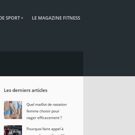
 DE SPORT
+
LE MAGAZINE FITNESS
Les derniers articles
Quel maillot de natation
femme choisir pour
nager efficacement ?
Pourquoi faire appel à