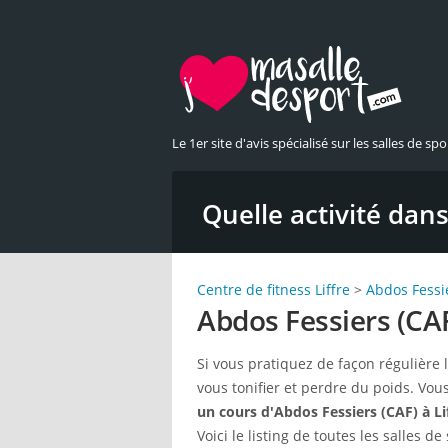
Le 1er site d'avis spécialisé sur les salles de spor
Quelle activité dans 
Centre de fitness Liffre
>
Abdos Fessi
Abdos Fessiers (CAF)
Si vous pratiquez de façon régulière 
vous tonifier et perdre du poids. Vou
un cours d'Abdos Fessiers (CAF) à Li
Voici le listing de toutes les salles d