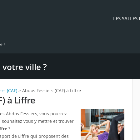
LES SALLES
t !
votre ville ?
ers (CAF)
> Abdos Fessiers (CAF) à Liffre
 à Liffre
les Abdos Fessiers, vous pourrez
s souhaitez vous y mettre et trouver
ffre
?
e sport de Liffre qui proposent des