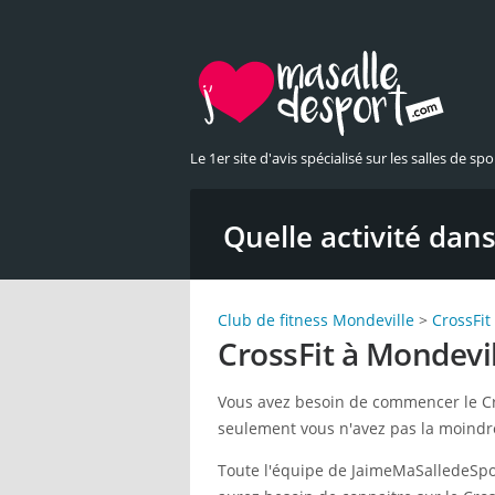
Le 1er site d'avis spécialisé sur les salles de spor
Quelle activité dans 
Club de fitness Mondeville
>
CrossFit
CrossFit à Mondevi
Vous avez besoin de commencer le Cr
seulement vous n'avez pas la moindre
Toute l'équipe de JaimeMaSalledeSpor