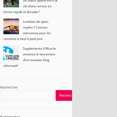
un coach sportif est-il la
clé d’une remise en
forme rapide et durable ?
Lunettes de sport
rayées ? L’astuce
méconnue pour les
remettre à neuf à petit prix
Supplements 4 Muscle
annonce le lancement
d’un nouveau blog
informatif
Rechercher
Rechercher
Catégories