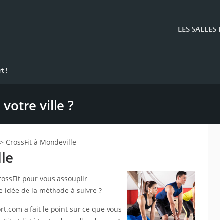
LES SALLES
t !
votre ville ?
> CrossFit à Mondeville
lle
ossFit pour vous assouplir
 idée de la méthode à suivre ?
t.com a fait le point sur ce que vous