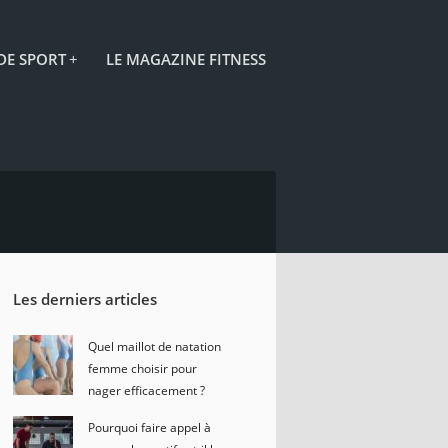
 DE SPORT
+
LE MAGAZINE FITNESS
Les derniers articles
Quel maillot de natation
femme choisir pour
nager efficacement ?
Pourquoi faire appel à