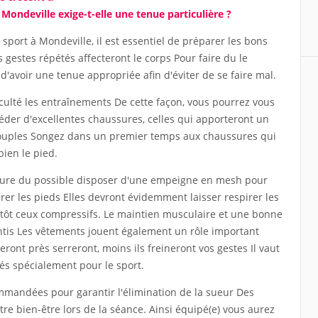
 Mondeville exige-t-elle une tenue particulière ?
 sport à Mondeville, il est essentiel de préparer les bons
 gestes répétés affecteront le corps Pour faire du le
t d'avoir une tenue appropriée afin d'éviter de se faire mal.
ficulté les entraînements De cette façon, vous pourrez vous
séder d'excellentes chaussures, celles qui apporteront un
souples Songez dans un premier temps aux chaussures qui
bien le pied.
sure du possible disposer d'une empeigne en mesh pour
spirer les pieds Elles devront évidemment laisser respirer les
lutôt ceux compressifs. Le maintien musculaire et une bonne
antis Les vêtements jouent également un rôle important
seront près serreront, moins ils freineront vos gestes Il vaut
és spécialement pour le sport.
mmandées pour garantir l'élimination de la sueur Des
otre bien-être lors de la séance. Ainsi équipé(e) vous aurez