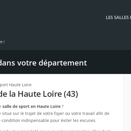
LES SALLES
t !
 dans votre département
port Haute Loire
de la Haute Loire (43)
ne
salle de sport en Haute Loire
?
situe sur le trajet de votre foyer ou votre travail afin de
 condition indispensable pour éviter les excuses.