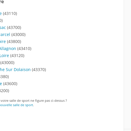
re
e
(43110)
0)
sac
(43700)
Marcel
(43000)
oire
(43800)
Allagnon
(43410)
Loire
(43120)
(43000)
phe Sur Dolaison
(43370)
3380)
ne
(43600)
3200)
 votre salle de sport ne figure pas ci-dessus ?
ouvelle salle de sport
.