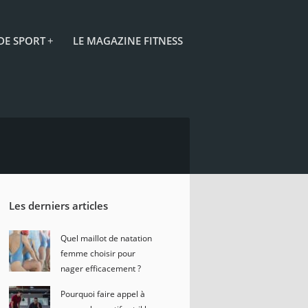
 DE SPORT
+
LE MAGAZINE FITNESS
Les derniers articles
Quel maillot de natation
femme choisir pour
nager efficacement ?
Pourquoi faire appel à