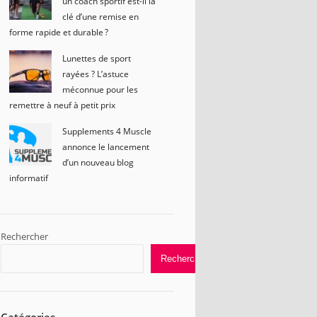
un coach sportif est-il la
clé d’une remise en
forme rapide et durable ?
Lunettes de sport
rayées ? L’astuce
méconnue pour les
remettre à neuf à petit prix
Supplements 4 Muscle
annonce le lancement
d’un nouveau blog
informatif
Rechercher
Rechercher
Catégories