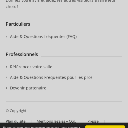
Donnez votre avis et aidez les autres visiteurs à faire leur
choix !
Particuliers
Aide & Questions fréquentes (FAQ)
Professionnels
Référencez votre salle
Aide & Questions Fréquentes pour les pros
Devenir partenaire
© Copyright
Plan du site
Mentions légales – CGU
Presse
Contactez-nous
Nos partenaires
En poursuivant votre navigation sur ce site, vous acceptez