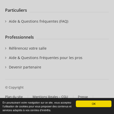
Particuliers
Aide & Questions fréquentes (FAQ)
Professionnels
Référencez votre salle
Aide & Questions Fréquentes pour les pros
Devenir partenaire
© Copyright
Plan du site
Mentions légales – CGU
Presse
Contactez-nous
Nos partenaires
En poursuivant votre navigation sur ce site, vous acceptez
OK
l’utilisation de cookies pour vous proposer des contenus et
services adaptés à vos centres d’intérêts.